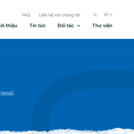
VI
FAQ
Liên hệ với chúng tôi
ới thiệu
Tin tức
Đối tác
Thư viện
Hanuti