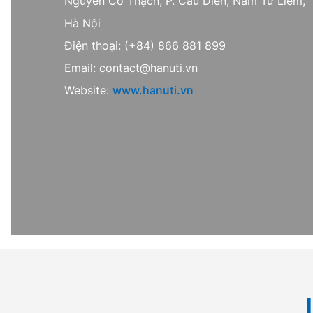
Nguyễn Cơ Thạch, P. Cầu Diễn, Nam Từ Liêm,
Hà Nội
Điện thoại: (+84) 866 881 899
Email: contact@hanuti.vn
Website:
www.hanuti.vn