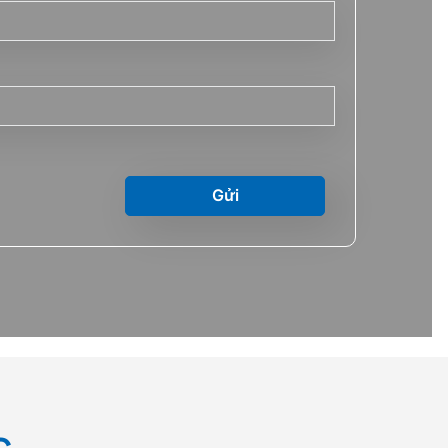
Gửi
c