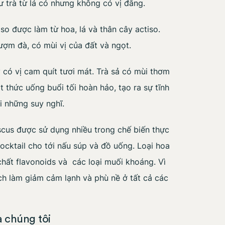
 trà từ lá cỏ nhưng không có vị đắng.
iso được làm từ hoa, lá và thân cây actiso.
ượm đà, có mùi vị của đất và ngọt.
 có vị cam quít tươi mát. Trà sả có mùi thơm
t thức uống buổi tối hoàn hảo, tạo ra sự tĩnh
i những suy nghĩ.
cus được sử dụng nhiều trong chế biến thực
ocktail cho tới nấu súp và đồ uống. Loại hoa
hất flavonoids và các loại muối khoáng. Vì
ích làm giảm cảm lạnh và phù nề ở tất cả các
a chúng tôi