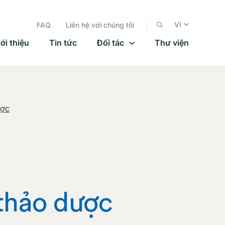
VI
FAQ
Liên hệ với chúng tôi
ới thiệu
Tin tức
Đối tác
Thư viện
ược
 thảo dược