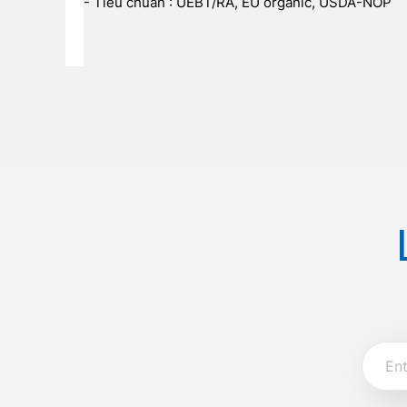
- Tiêu chuẩn : UEBT/RA, EU organic, USDA-NOP