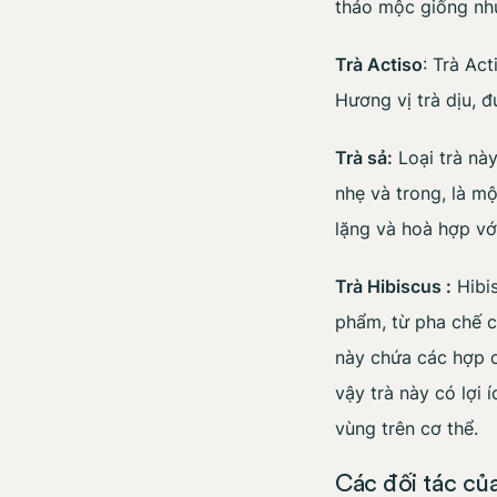
thảo mộc giống như
Trà Actiso
: Trà Act
Hương vị trà dịu, đ
Trà sả:
Loại trà này
nhẹ và trong, là mộ
lặng và hoà hợp vớ
Trà Hibiscus :
Hibis
phẩm, từ pha chế c
này chứa các hợp c
vậy trà này có lợi 
vùng trên cơ thể.
Các đối tác củ