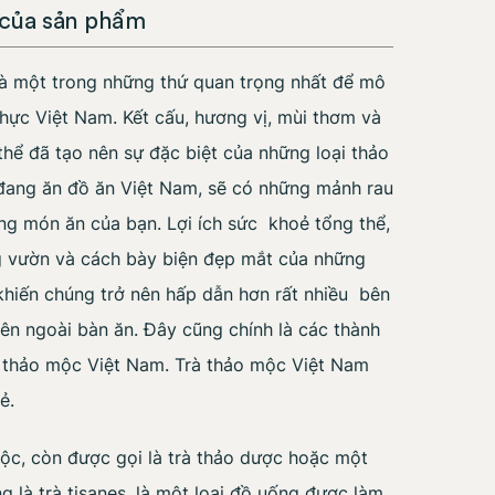
 của sản phẩm
là một trong những thứ quan trọng nhất để mô
thực Việt Nam. Kết cấu, hương vị, mùi thơm và
thể đã tạo nên sự đặc biệt của những loại thảo
đang ăn đồ ăn Việt Nam, sẽ có những mảnh rau
ng món ăn của bạn. Lợi ích sức khoẻ tổng thể,
g vườn và cách bày biện đẹp mắt của những
khiến chúng trở nên hấp dẫn hơn rất nhiều bên
ên ngoài bàn ăn. Đây cũng chính là các thành
à thảo mộc Việt Nam. Trà thảo mộc Việt Nam
ẻ.
mộc, còn được gọi là trà thảo dược hoặc một
ng là trà tisanes, là một loại đồ uống được làm