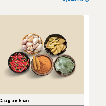
Các lo
- Vùng 
Hoà Bì
- Tiêu
Các gia vị khác