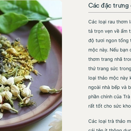
Các đặc trưng
Các loại rau thơm 
tả trọn vẹn về ẩm 
độ tươi ngon tổng 
mộc này. Nếu bạn 
thơm trang nhã tro
thứ trang sức tron
loại thảo mộc này 
ngoài nhà bếp và b
phần chính của Tr
rất tốt cho sức kho
Các loại trà thảo 
cái tên ít thông dụ