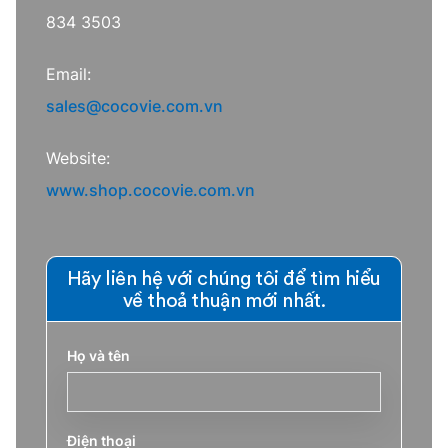
834 3503
Email:
sales@cocovie.com.vn
Website:
www.shop.cocovie.com.vn
Hãy liên hệ với chúng tôi để tìm hiểu
về thoả thuận mới nhất.
Họ và tên
Điện thoại